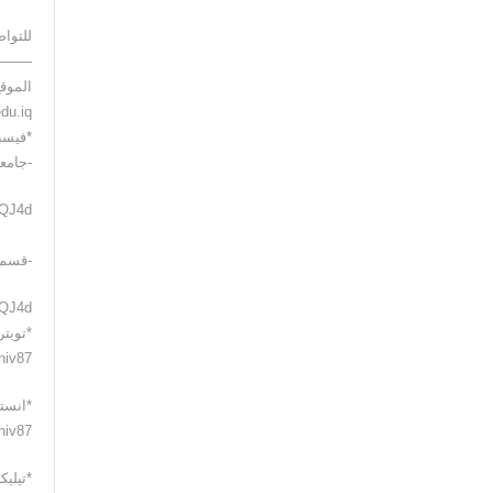
للتواص
——–
الموقع
*فيسب
-جامعة القادسي
-قسم 
QQJ4d
*تويتر
*انستغ
*تيليك