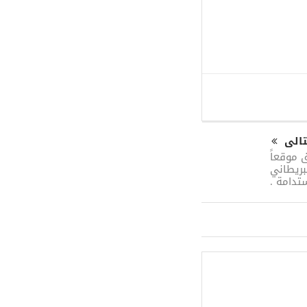
تالى
 موقعاً
لبريطاني
ستدامة .