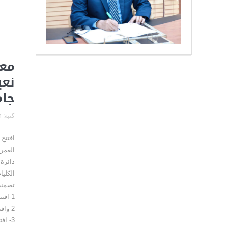
معا
جام
كتبه:
n
العمر
دائرة
الكليا
تضمنت
1-افتتاح مجمع القاعات الدراسية ذات الطابقين.
2-وافتتاح قاعة ابن خلدون في كلية الإدارة والاقتصاد .
3- افتتاح نصب التدوين والحروف العربية الضخم في مركز الجامعة .