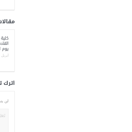
مقالات
كلية 
القاد
يوم ا
أبريل 27, 2024
أترك ت
لن يت