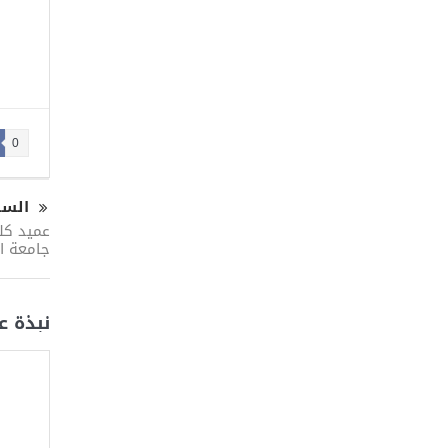
0
السا
عميد كل
جامعة ا
نبذة ع