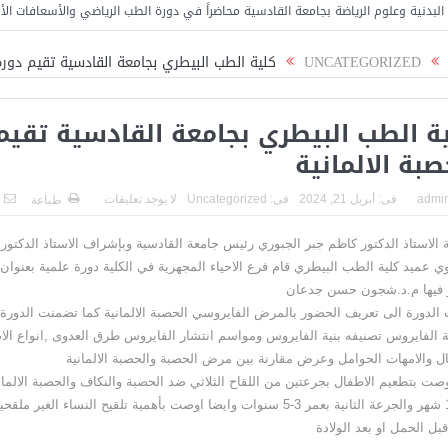
لرياضة بجامعة القادسية محاضراً في دورة الطب الرياضي والأسعافات الأولية
كلية 
UNCATEGORIZED
كلية الطب البيطري بجامعة القادسية تقيم دورة 
ة الطب البيطري بجامعة القادسية تقيم
صبة الالمانية
admi
فى:
أبريل 21, 2024
فى:
Uncategorized
لا يوجد تعليقات
طباعة
 الاستاذ الدكتور كاظم جبر الجبوري رئيس جامعة القادسية وبإشراف الاستاذ الدكتور م
وي عميد كلية الطب البيطري قام فرع الاحياء المجهرية في الكلية دورة علمية بعنوان (
فيها م.د.شجون حسن جدعان
الدورة الى تعريف الحضور بالمرض الفايروسي الحصبة الالمانية كما تضمنت الدو
 الفايروس تصنيفه بنية الفايروس ومواسم انتشار الفايروس طرق العدوى ,انواع الا
ال والامهات الحوامل وعرض مقارنة بين مرض الحصبة والحصبة الالمانية
وصت بتطعيم الاطفال بجرعتين من اللقاح الثلاثي ضد الحصبة والنكاف والحصبة الالمان
12-15 شهر والجرعة الثانية بعمر 3-5 سنوات وايضا اوصت بأهمية تلقيح النساء 
بل الحمل او بعد الولادة