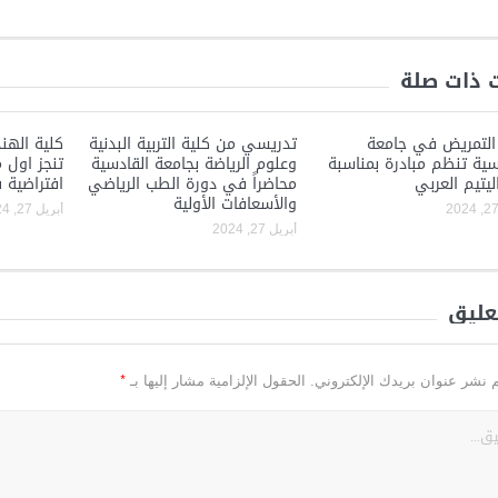
 ذات صلة
التمريض في جامعة
تدريسي من كلية التربية البدنية
كلية الهن
سية تنظم مبادرة بمناسبة
وعلوم الرياضة بجامعة القادسية
تنجز اول م
ليتيم العربي
محاضراً في دورة الطب الرياضي
افتراضية 
والأسعافات الأولية
أبريل 27, 2024
أبريل 27, 2024
عليق
*
م نشر عنوان بريدك الإلكتروني.
الحقول الإلزامية مشار إليها بـ