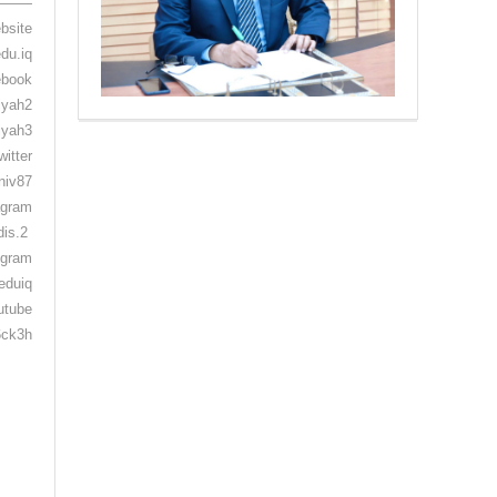
——–
‏ https://www.instagram.com/qdis.2