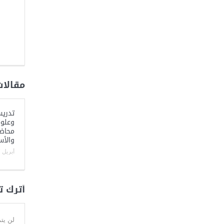
مقالات
تدريس
وعلوم
محاضر
والأس
أبريل 27, 2024
أترك ت
لن يت