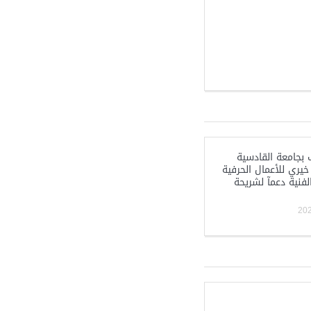
 بجامعة القادسية
خيري للأعمال الحرفية
لفنية دعمآ لشريحة