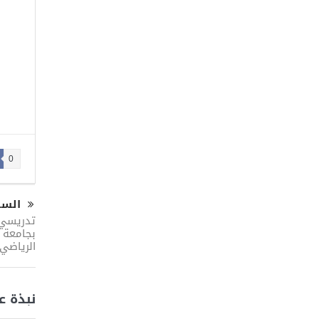
0
السا
تدريسي م
بجامعة 
الرياضي 
نبذة ع