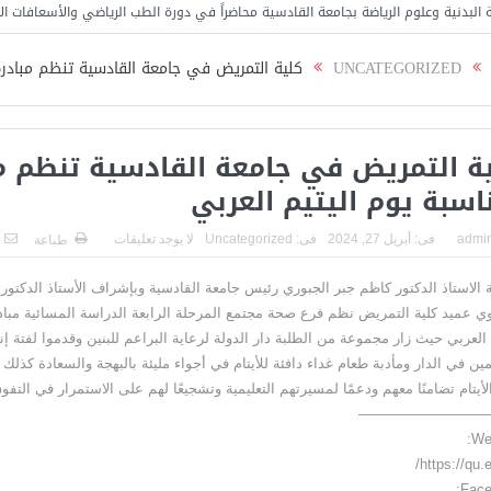
لرياضة بجامعة القادسية محاضراً في دورة الطب الرياضي والأسعافات الأولية
كلية ا
UNCATEGORIZED
كلية التمريض في جامعة القادسية تنظم مبادرة 
ة التمريض في جامعة القادسية تنظم م
اسبة يوم اليتيم العربي
admi
فى:
أبريل 27, 2024
فى:
Uncategorized
لا يوجد تعليقات
طباعة
ة الاستاذ الدكتور كاظم جبر الجبوري رئيس جامعة القادسية وبإشراف الأستاذ الدكتو
اوي عميد كلية التمريض نظم فرع صحة مجتمع المرحلة الرابعة الدراسة المسائية مباد
 العربي حيث زار مجموعة من الطلبة دار الدولة لرعاية البراعم للبنين وقدموا لفتة إنس
ين في الدار ومأدبة طعام غداء دافئة للأيتام في أجواء مليئة بالبهجة والسعادة كذلك 
أيتام تضامنًا معهم ودعمًا لمسيرتهم التعليمية وتشجيعًا لهم على الاستمرار في التفو
—————————